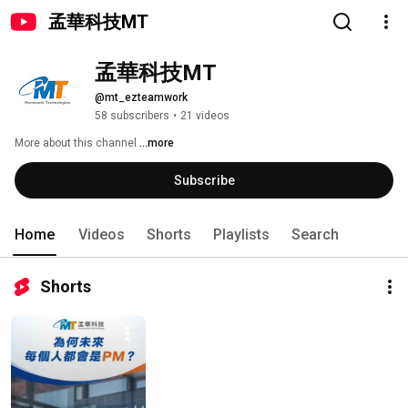
孟華科技MT
孟華科技MT
@mt_ezteamwork
58 subscribers
•
21 videos
More about this channel
...more
Subscribe
Home
Videos
Shorts
Playlists
Search
Shorts