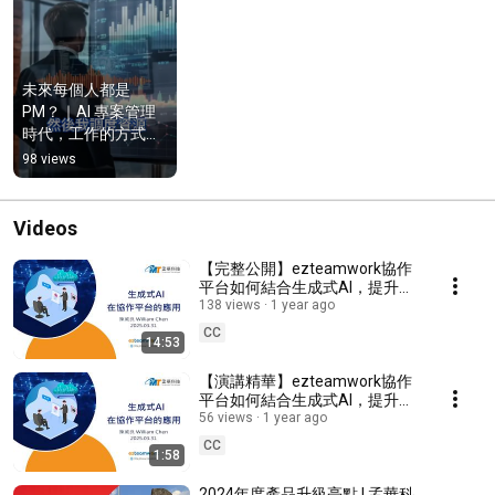
未來每個人都是 
PM？｜AI 專案管理
時代，工作的方式正
在改變【導入AI後的
98 views
工作思維 01】
Videos
【完整公開】ezteamwork協作
平台如何結合生成式AI，提升會
議管理效率？
138 views
1 year ago
CC
14:53
【演講精華】ezteamwork協作
平台如何結合生成式AI，提升會
議管理效率？
56 views
1 year ago
CC
1:58
2024年度產品升級亮點 | 孟華科