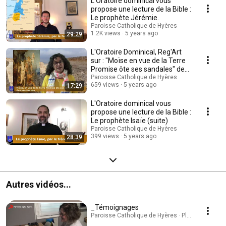
L'Oratoire dominical vous
propose une lecture de la Bible :
Le prophète Jérémie.
Paroisse Catholique de Hyères
1.2K views
5 years ago
29:29
L'Oratoire Dominical, Reg'Art
sur : "Moïse en vue de la Terre
Promise ôte ses sandales" de
G.Moreau
Paroisse Catholique de Hyères
659 views
5 years ago
17:29
L'Oratoire dominical vous
propose une lecture de la Bible :
Le prophète Isaïe (suite)
Paroisse Catholique de Hyères
399 views
5 years ago
28:39
Autres vidéos...
_Témoignages
Paroisse Catholique de Hyères · Playlist