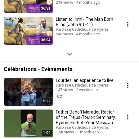
248 views
4 months ago
36:31
Listen to Him! - The Man Born
Blind (John 9:1-41)
Paroisse Catholique de Hyères
246 views
4 months ago
36:04
Célébrations - Evènements
Lourdes, an experience to live…
Paroisse Catholique de Hyères
147 views
2 weeks ago
CC
5:27
Father Benoît Moradei, Rector
of the Fréjus-Toulon Seminary,
Hyères End-of-Year Mass, June
2026
Paroisse Catholique de Hyères
1.5K views
1 month ago
1:00