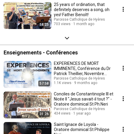
25 years of ordination, that
definitely deserves a song, oh
yes! Father Benoît!
Paroisse Catholique de Hyères
703 views
1 month ago
14:25
Enseignements - Conférences
EXPERIENCES DE MORT
IMMINENTE, Conférence du Dr
Patrick Theillier, Novembre
2025 à Hyères
Paroisse Catholique de Hyères
1.1K views
9 months ago
57:58
Conciles de Constantinople III et
Nicée II "Jesus savait-il tout ?" -
Oratoire dominical St Ph.Neri
Paroisse Catholique de Hyères
434 views
1 year ago
31:26
Saint Ignace de Loyola -
Oratoire dominical St Philippe