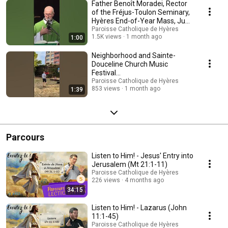
Father Benoît Moradei, Rector
of the Fréjus-Toulon Seminary,
Hyères End-of-Year Mass, June
2026
Paroisse Catholique de Hyères
1.5K views
1 month ago
1:00
Neighborhood and Sainte-
Douceline Church Music
Festival...
Paroisse Catholique de Hyères
853 views
1 month ago
1:39
Parcours
Listen to Him! - Jesus' Entry into
Jerusalem (Mt 21:1-11)
Paroisse Catholique de Hyères
226 views
4 months ago
34:15
Listen to Him! - Lazarus (John
11:1-45)
Paroisse Catholique de Hyères