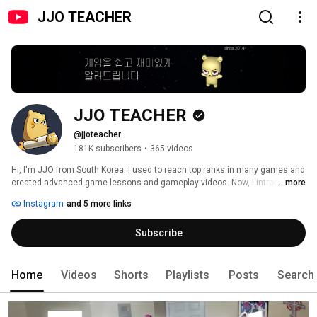
JJO TEACHER
JJO TEACHER
@jjoteacher
181K subscribers
•
365 videos
Hi, I'm JJO from South Korea. I used to reach top ranks in many games and 
created advanced game lessons and gameplay videos. Now, I introduce 
...more
various international Valorant players to Korean viewers. Call me Jo 
Instagram
and 5 more links
Subscribe
Home
Videos
Shorts
Playlists
Posts
Search