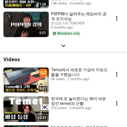
14K views
4 months ago
5:26
P0PPIN이 알려주는 체임버의 공
격 포지셔닝
쪼선생 JJO TEACHER
6 months ago
5:51
Members only
Videos
Temu에서 새로운 가성비 키보드
들을 구했습니다
5K views
2 months ago
9:47
한국에 또 놀러온다는 북미 네온
장인 temet의 근황
51K views
3 months ago
22:33