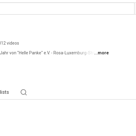
312 videos
ahr von "Helle Panke" e.V. - Rosa-Luxemburg-Stiftung 
...more
bt es Mitschnitte einiger Vorträge und Clips aus unserem 
ür zu Hause kostet Geld, weshalb wir uns über Spenden 
n) oder an die 
lists