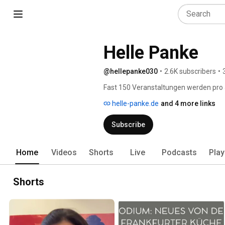
Helle Panke
@hellepanke030
•
2.6K subscribers
•
Fast 150 Veranstaltungen werden pro J
Berlin organisiert. Auf diesem Kanal gi
helle-panke.de
and 4 more links
3*3-Format. Linke politische Bildung f
freuen - entweder über PayPal (s. unte
Subscribe
Home
Videos
Shorts
Live
Podcasts
Play
Shorts