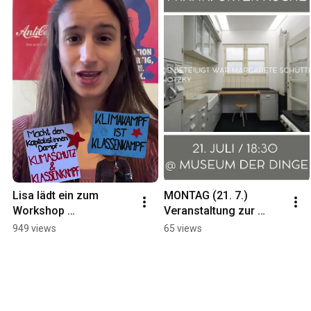
Lisa lädt ein zum 
MONTAG (21. 7.) 
Workshop 
Veranstaltung zur 
"Kapitalismus und 
"Frankfurter Küche". 
949 views
65 views
Klima" am 14.2. in 
Podium zur Rolle 
Berlin. 
Margarete Schütte-
#klimagerechtigkeit 
Lihotzky?
#klima