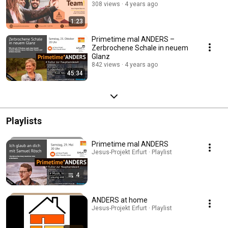
308 views
4 years ago
1:23
Primetime mal ANDERS –
Zerbrochene Schale in neuem
Glanz
842 views
4 years ago
45:34
Playlists
Primetime mal ANDERS
Jesus-Projekt Erfurt · Playlist
4
ANDERS at home
Jesus-Projekt Erfurt · Playlist