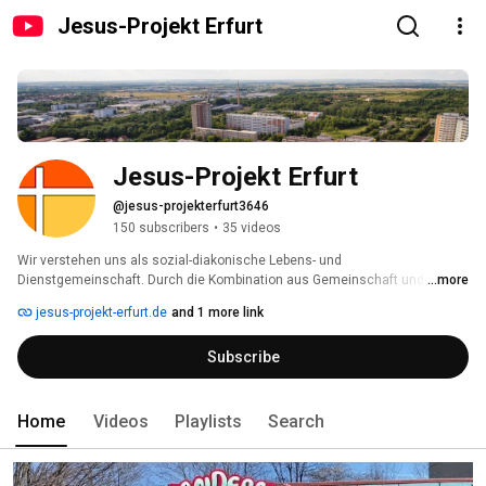
Jesus-Projekt Erfurt
Jesus-Projekt Erfurt
@jesus-projekterfurt3646
150 subscribers
•
35 videos
Wir verstehen uns als sozial-diakonische Lebens- und  
Dienstgemeinschaft. Durch die Kombination aus Gemeinschaft und  
...more
diakonischer Arbeit wollen wir den Menschen aus dem Wohngebiet “Roter  
jesus-projekt-erfurt.de
and 1 more link
Berg” in Erfurt mit Wertschätzung und Annahme begegnen. Deshalb ist es 
uns auch  wichtig, hier nicht nur zu arbeiten, sondern auch zu leben. 
Subscribe
Home
Videos
Playlists
Search