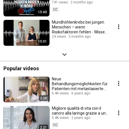
741 views
2 months ago
CC
15:40
Mundhöhlenkrebs bei jungen
Menschen – wenn
Risikofaktoren fehlen - Wissen
gegen Krebs
24 views
3 months ago
15:01
Popular videos
Neue
Behandlungsmöglichkeiten für
Patienten mit metastasiertem
Prostatakrebs
6.4K views
6 years ago
2:20
Migliore qualità di vita con il
cancro alla laringe grazie a una
nuova tecnica chirurgica
5.4K views
2 years ago
CC
2:21