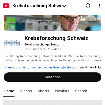
Krebsforschung Schweiz
Krebsforschung Schweiz
@krebsforschungschweiz
139 subscribers
•
96 videos
Die Stiftung Krebsforschung Schweiz fördert seit 1991 die Krebsforschung 
und hat sich seither zu einer der wichtigsten Förderorganisationen im 
...more
Bereich der Krebsforschung in der Schweiz entwickelt. Mit Hilfe von 
krebsforschung.ch/unterstuetzen-sie-uns/jetzt-spenden
and 4 more links
Spendengeldern stellt sie Mittel für alle Bereiche der Krebsforschung zur 
Verfügung. Ein besonderer Schwerpunkt liegt auf der Förderung von 
Subscribe
patientenorientierten Forschungsprojekten, die der Prävention, der 
besseren Diagnose und Behandlung von Krebs sowie der Verbesserung 
der Lebensqualität von Krebsbetroffenen und ihren Angehörigen dienen. 
Home
Videos
Shorts
Playlists
Search