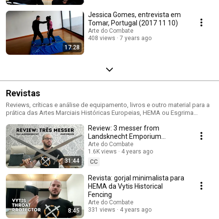
Jessica Gomes, entrevista em
Tomar, Portugal (2017 11 10)
Arte do Combate
408 views
7 years ago
17:28
Revistas
Reviews, críticas e análise de equipamento, livros e outro material para a
prática das Artes Marciais Históricas Europeias, HEMA ou Esgrima
Histórica.
Review: 3 messer from
Landsknecht Emporium
(+bonus)
Arte do Combate
1.6K views
4 years ago
31:44
CC
Revista: gorjal minimalista para
HEMA da Vytis Historical
Fencing
Arte do Combate
331 views
4 years ago
8:45