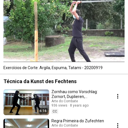
Exercícios de Corte: Argila, Espuma, Tatami - 20200919
Técnica da Kunst des Fechtens
Zornhau como Vorschlag:
Zornort, Duplieren,
Durchwechseln, Umbschlagen
Arte do Combate
936 views
8 years ago
6:16
CC
Regra Primeira do Zufechten
Arte do Combate