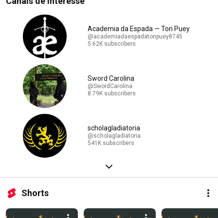
Canais de interesse
Academia da Espada — Ton Puey
@academiadaespadatonpuey8745
5.62K subscribers
Sword Carolina
@SwordCarolina
8.79K subscribers
scholagladiatoria
@scholagladiatoria
541K subscribers
Shorts