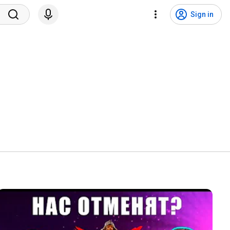
Sign in