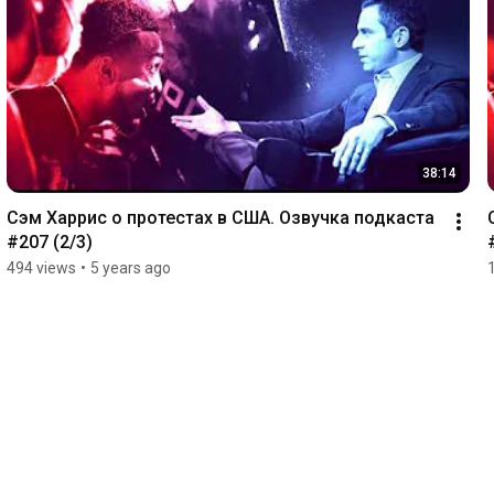
38:14
Сэм Харрис о протестах в США. Озвучка подкаста 
#207 (2/3)
494 views
•
5 years ago