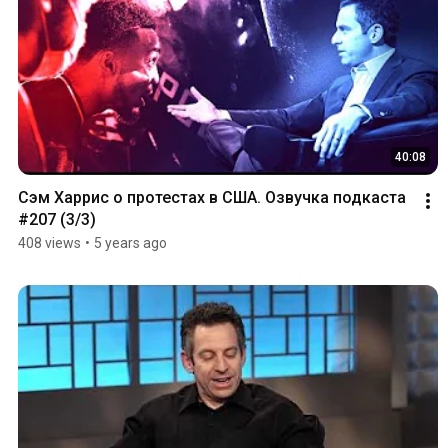
40:08
Сэм Харрис о протестах в США. Озвучка подкаста 
#207 (3/3)
408 views
•
5 years ago