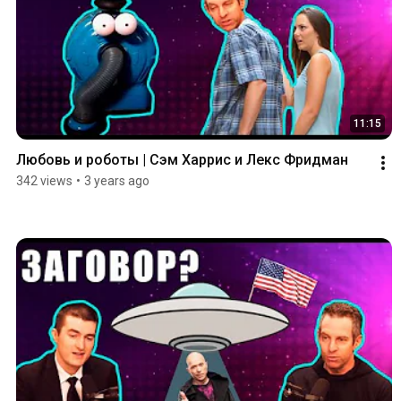
11:15
Любовь и роботы | Сэм Харрис и Лекс Фридман
342 views
•
3 years ago