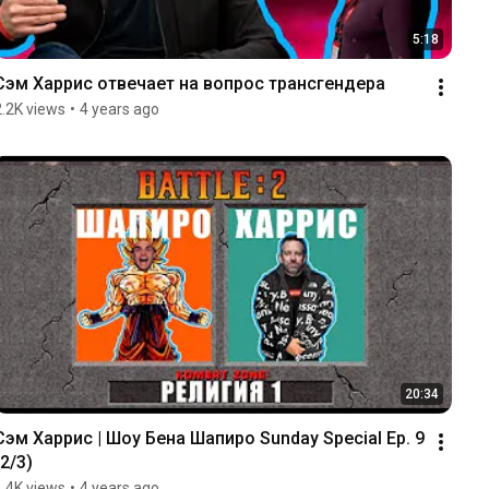
5:18
Сэм Харрис отвечает на вопрос трансгендера
2.2K views
•
4 years ago
20:34
Сэм Харрис | Шоу Бена Шапиро Sunday Special Ep. 9 
(2/3)
1.4K views
•
4 years ago