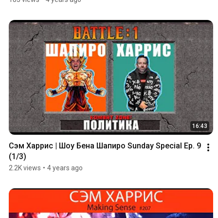
16:43
Сэм Харрис | Шоу Бена Шапиро Sunday Special Ep. 9 
(1/3)
2.2K views
•
4 years ago