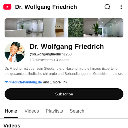
Dr. Wolfgang Friedrich
Dr. Wolfgang Friedrich
@dr.wolfgangfriedrich1253
13 subscribers
•
3 videos
Dr. Friedrich ist über sein Steckenpferd Nasenchirurgie hinaus Experte für 
die gesamte ästhetische chirurgie und Behandlungen im Gesichtsbereichmit 
...more
mehr als 25 Jahren Erfahrung auf diesem Gebiet. Umfangreiche 
friedrich-hamburg.de
and 1 more link
Beschreibungen seines Tätigkeitsspektrums finden Sie auf www.friedrich-
hamburg.de 
Subscribe
Home
Videos
Playlists
Search
Videos