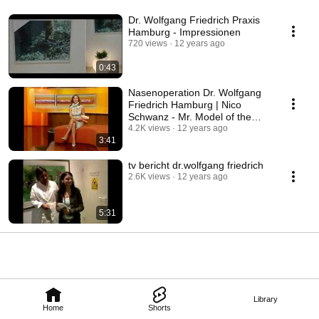
Dr. Wolfgang Friedrich Praxis
Hamburg - Impressionen
720 views
12 years ago
0:43
Nasenoperation Dr. Wolfgang
Friedrich Hamburg | Nico
Schwanz - Mr. Model of the
World
4.2K views
12 years ago
3:41
tv bericht dr.wolfgang friedrich
2.6K views
12 years ago
5:31
Library
Home
Shorts