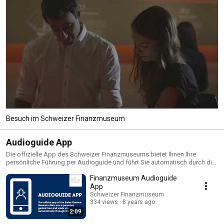
Besuch im Schweizer Finanzmuseum
Audioguide App
Die offizielle App des Schweizer Finanzmuseums bietet Ihnen Ihre
persönliche Führung per Audioguide und führt Sie automatisch durch die
Ausstellung. Sobald Sie sich einer Vitrine nähern, erkennt die App das
Finanzmuseum Audioguide
entsprechende Exponat und informiert Sie mit einer Benachrichtigung.
Dank der interaktiven Karte haben Sie stets den Überblick über Ihren
App
Standort in der Ausstellung. Erkunden Sie die Ausstellung in Ihrem
Schweizer Finanzmuseum
eigenen Tempo, hören den Erklärungen zu oder lesen Sie die Texte selbst
334 views
8 years ago
nach. Jetzt App laden: https://app.finanzmuseum.ch
2:09