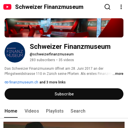
Schweizer Finanzmuseum
Schweizer Finanzmuseum
@schweizerfinanzmuseum
283 subscribers
•
35 videos
Das Schweizer Finanzmuseum öffnet am 28. Juni 2017 an der 
Pfingstweidstrasse 110 in Zürich seine Pforten. Als erstes Finanzmuseum 
...more
des Bankenlandes Schweiz kombiniert es historische Exponate mit 
finanzmuseum.ch
and 3 more links
neusten Multimedia-Installationen. Das Museum befindet sich im neuen 
globalen Hauptsitz von SIX, der Betreiberin der Schweizer 
Subscribe
Finanzinfrastruktur. 
Home
Videos
Playlists
Search