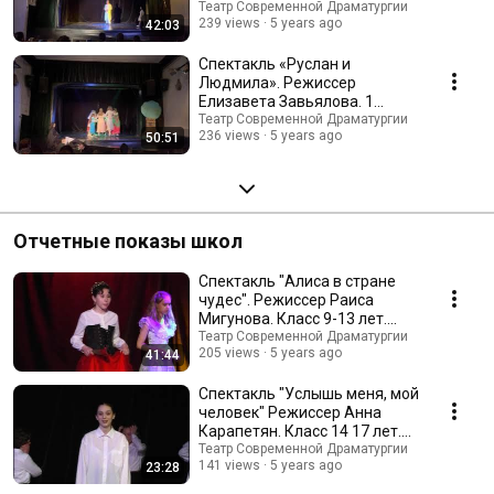
городской театральный
Театр Современной Драматургии
239 views
5 years ago
42:03
лагерь.
Спектакль «Руслан и
Людмила». Режиссер
Елизавета Завьялова. 1
смена, городской
Театр Современной Драматургии
236 views
5 years ago
50:51
театральный лагерь.
Отчетные показы школ
Спектакль "Алиса в стране
чудес". Режиссер Раиса
Мигунова. Класс 9-13 лет.
Филиал Арбат.
Театр Современной Драматургии
205 views
5 years ago
41:44
Спектакль "Услышь меня, мой
человек" Режиссер Анна
Карапетян. Класс 14 17 лет.
Филиал Арбат.
Театр Современной Драматургии
141 views
5 years ago
23:28