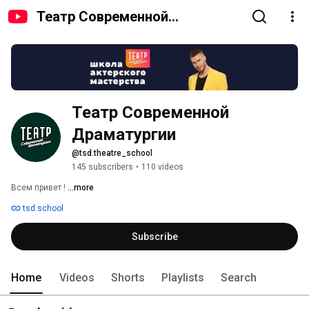
Театр Современной
Драматургии
Театр Современной 
Драматургии 
@tsd.theatre_school
145 subscribers
•
110 videos
Всем привет ! 
...more
tsd.school
Subscribe
Home
Videos
Shorts
Playlists
Search