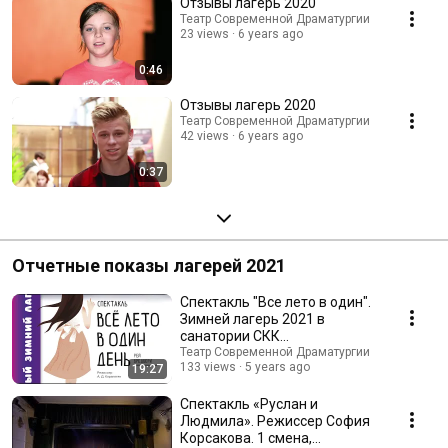
Отзывы лагерь 2020
Театр Современной Драматургии
23 views
6 years ago
0:46
Отзывы лагерь 2020
Театр Современной Драматургии
42 views
6 years ago
0:37
Отчетные показы лагерей 2021
Спектакль "Все лето в один".
Зимней лагерь 2021 в
санатории СКК
"Подмосковье".
Театр Современной Драматургии
133 views
5 years ago
19:27
Спектакль «Руслан и
Людмила». Режиссер София
Корсакова. 1 смена,