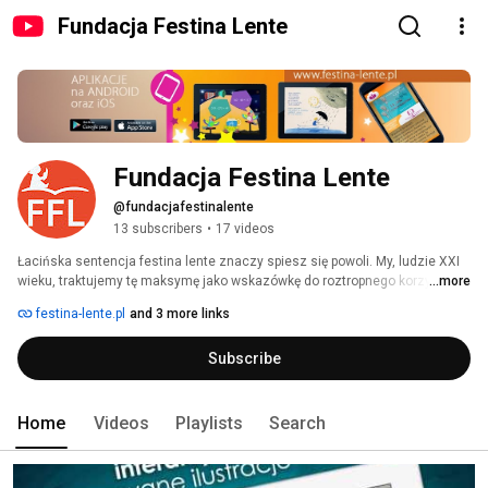
Fundacja Festina Lente
Fundacja Festina Lente
@fundacjafestinalente
13 subscribers
•
17 videos
Łacińska sentencja festina lente znaczy spiesz się powoli. My, ludzie XXI 
wieku, traktujemy tę maksymę jako wskazówkę do roztropnego korzystania 
...more
ze zdobyczy cywilizacji. 
festina-lente.pl
and 3 more links
Subscribe
Home
Videos
Playlists
Search