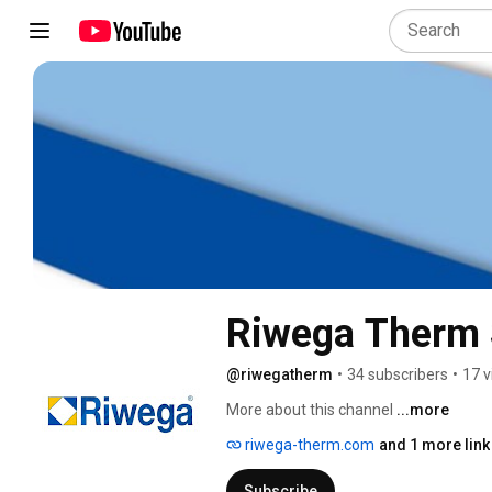
Riwega Therm 
@riwegatherm
•
34 subscribers
•
17 v
More about this channel
...more
riwega-therm.com
and 1 more link
Subscribe