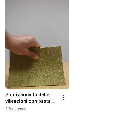
Smorzamento delle 
vibrazioni con pasta 
acustica spalmabile 
1.5K views
STEPSOUND ZERO - 
Stop ai rumori!