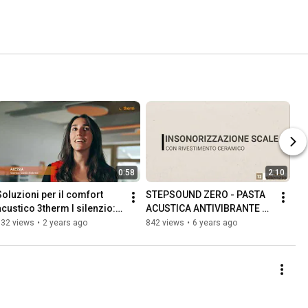
0:58
2:10
Soluzioni per il comfort 
STEPSOUND ZERO - PASTA 
acustico 3therm I silenzio: 
ACUSTICA ANTIVIBRANTE 
Residence Villa Aranci & 
SPALMABILE
132 views
•
2 years ago
842 views
•
6 years ago
Scuola Materna TN