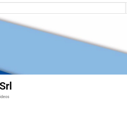
Srl
ideos