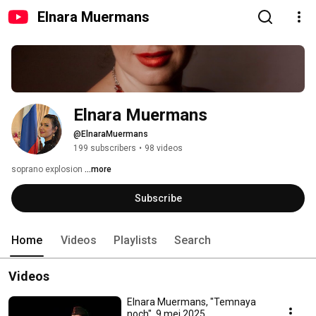
Elnara Muermans
Elnara Muermans
@ElnaraMuermans
199 subscribers
•
98 videos
soprano explosion 
...more
Subscribe
Home
Videos
Playlists
Search
Videos
Elnara Muermans, "Temnaya
noch", 9 mei 2025