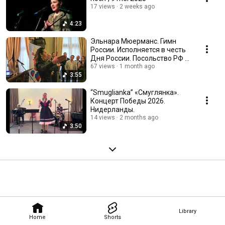
17 views
2 weeks ago
4:23
Эльнара Мюерманс. Гимн
России. Исполняется в честь
Дня России. Посольство РФ в
Нидерландах.
67 views
1 month ago
3:55
“Smuglianka” «Смуглянка».
Концерт Победы 2026.
Нидерланды.
14 views
2 months ago
3:50
Library
Home
Shorts