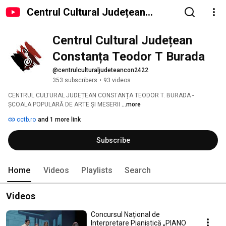
Centrul Cultural Județean
Constanța Teodor T Burada
Centrul Cultural Județean 
Constanța Teodor T Burada
@centrulculturaljudeteancon2422
353 subscribers
•
93 videos
CENTRUL CULTURAL JUDEȚEAN CONSTANȚA TEODOR T. BURADA - 
ȘCOALA POPULARĂ DE ARTE ȘI MESERII 
...more
cctb.ro
and 1 more link
Subscribe
Home
Videos
Playlists
Search
Videos
Concursul Național de
Interpretare Pianistică „PIANO