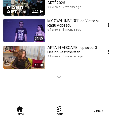
ART” 2026
99 views
2 weeks ago
2:29:40
MY OWN UNIVERSE de Victor și
Radu Popescu
64 views
1 month ago
34:55
ARTA IN MISCARE - episodul 3 -
Design vestimentar
29 views
3 months ago
13:58
Library
Home
Shorts