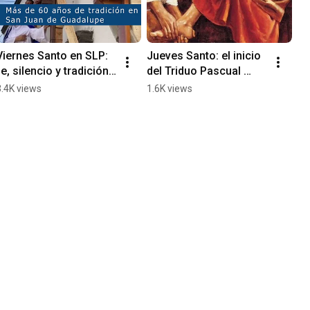
Viernes Santo en SLP: 
Jueves Santo: el inicio 
fe, silencio y tradición 
del Triduo Pascual 🙏🏼
con Viacrucis y 
✨
3.4K views
1.6K views
Procesión ✝️🕯️🙏🏼