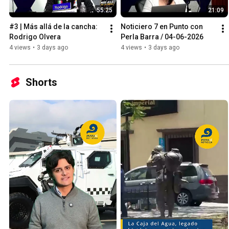
55:25
21:09
#3 | Más allá de la cancha: 
Noticiero 7 en Punto con 
Rodrigo Olvera
Perla Barra / 04-06-2026
4 views
•
3 days ago
4 views
•
3 days ago
Shorts