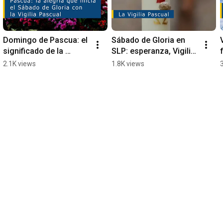
Domingo de Pascua: el 
Sábado de Gloria en 
significado de la 
SLP: esperanza, Vigilia 
resurrección en la fe 
Pascual y quema de 
2.1K views
1.8K views
católica ✨✝️🙏🏼
Judas ✝️🕯️👹