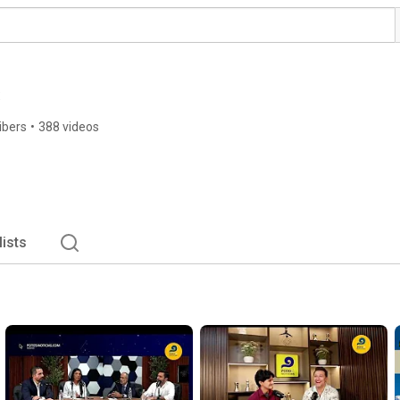
s
ibers
•
388 videos
lists