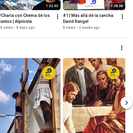
1:02:40
1:38:38
#Charla con Chema de los 
#1 | Más allá de la cancha: 
Santos | Alpinista
David Rangel
18 views
•
8 days ago
8 views
•
2 weeks ago