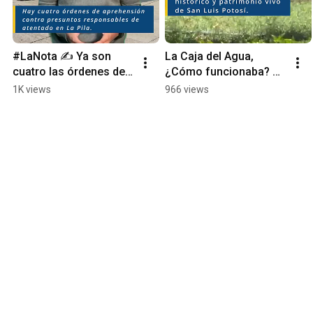
#LaNota ✍️ Ya son 
La Caja del Agua, 
cuatro las órdenes de 
¿Cómo funcionaba? 
aprehensión por el 
¿Para que servía?
1K views
966 views
atentado en La Pila