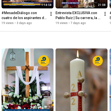
1:18:58
21:08
#MesadeDiálogo con 
Entrevista EXCLUSIVA con 
cuatro de los aspirantes del 
Pablo Ruiz | Su carrera, la 
PAN rumbo a la Presidencia 
música y los nuevos retos 
19 views
•
3 days ago
19 views
•
7 days ago
Municipal 2027 #SLP
de la industria.