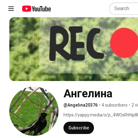
Ангелина
@Angelina20376
•
4 subscribers
•
2 v
https://yappy.media/s/p_4WOsRtHip
Subscribe