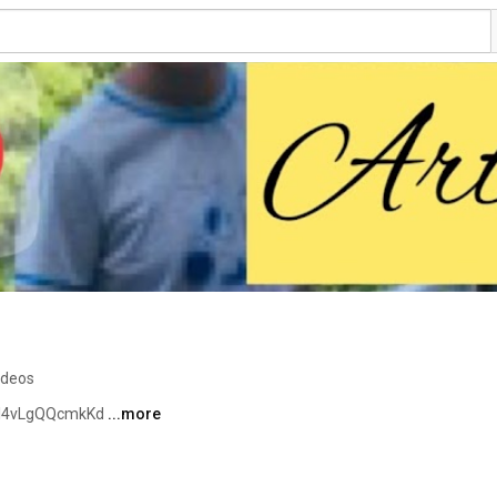
ideos
8I4vLgQQcmkKd 
...more