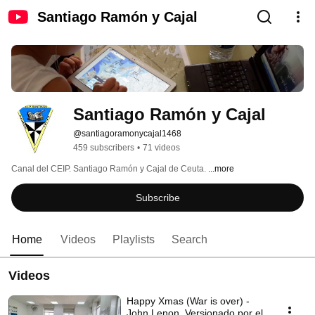
Santiago Ramón y Cajal
Santiago Ramón y Cajal
@santiagoramonycajal1468
459 subscribers
•
71 videos
Canal del CEIP. Santiago Ramón y Cajal de Ceuta. 
...more
Subscribe
Home
Videos
Playlists
Search
Videos
Happy Xmas (War is over) -
John Lenon. Versionado por el