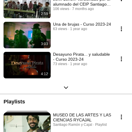
alumnado del CEIP Santiago
Ramón y Cajal.
106 views
7 months ago
2:59
Una de brujas - Curso 2023-24
63 views
1 year ago
3:03
Desayuno Pirata... y saludable
- Curso 2023-24
73 views
1 year ago
4:12
Playlists
MUSEO DE LAS ARTES Y LAS
CIENCIAS RYCAJAL
Santiago Ramón y Cajal · Playlist