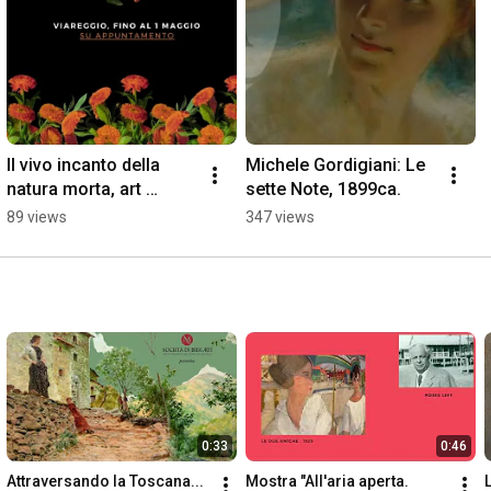
Il vivo incanto della 
Michele Gordigiani: Le 
natura morta, art 
sette Note, 1899ca.
exhibition.  (Viareggio, 
89 views
347 views
fino al 1 maggio 2022)
0:33
0:46
Attraversando la Toscana...
Mostra "All'aria aperta. 