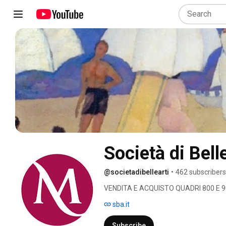
Società di Bell
@societadibellearti
•
462 subscribers
VENDITA E ACQUISTO QUADRI 800 E 90
sba.it
Subscribe