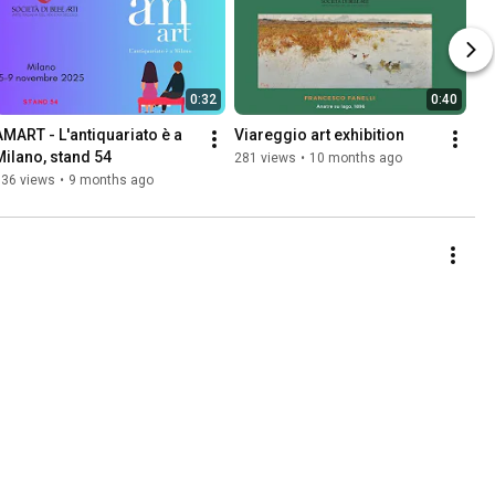
0:32
0:40
AMART - L'antiquariato è a 
Viareggio art exhibition
Milano, stand 54
281 views
•
10 months ago
136 views
•
9 months ago