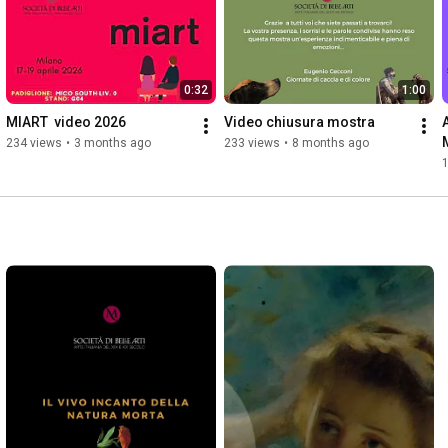
0:32
1:00
MIART  video 2026
Video chiusura mostra
234 views
•
3 months ago
233 views
•
8 months ago