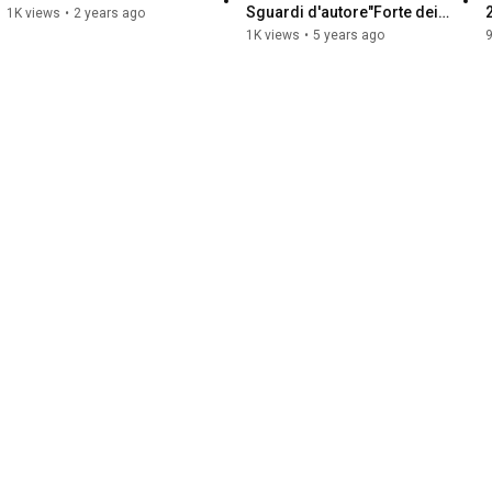
Sguardi d'autore"Forte dei 
1K views
•
2 years ago
Marmi, 2 agosto - 4 ottobre 
1K views
•
5 years ago
2020.