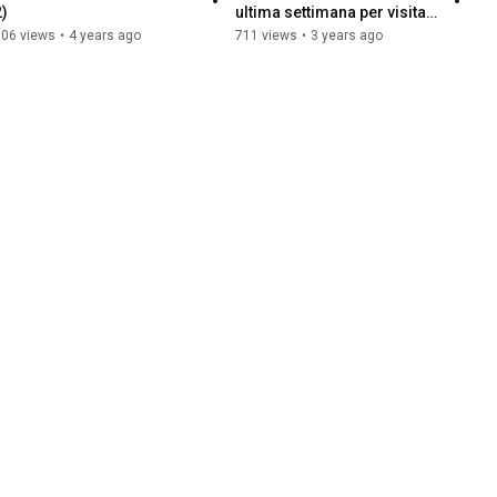
2)
ultima settimana per visitare 
la mostra
906 views
•
4 years ago
711 views
•
3 years ago