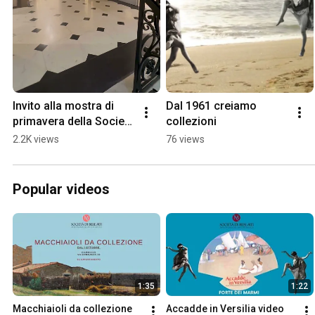
Invito alla mostra di 
Dal 1961 creiamo 
primavera della Società 
collezioni
di Belle Arti #arte #art 
2.2K views
76 views
#painting #macchiaioli 
#900
Popular videos
1:35
1:22
Macchiaioli da collezione
Accadde in Versilia video