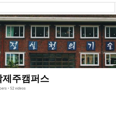
학제주캠퍼스
bers
•
52 videos