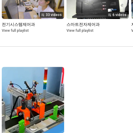
33 videos
6 videos
전기시스템제어과
스마트전자제어과
View full playlist
View full playlist
V