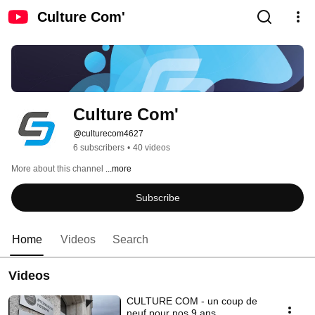
Culture Com'
Culture Com'
@culturecom4627
6 subscribers
•
40 videos
More about this channel
...more
Subscribe
Home
Videos
Search
Videos
CULTURE COM - un coup de
neuf pour nos 9 ans