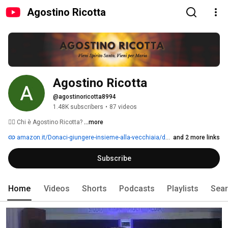
Agostino Ricotta
Agostino Ricotta
@agostinoricotta8994
1.48K subscribers
•
87 videos
🙋‍♂️ Chi è Agostino Ricotta? 
...more
amazon.it/Donaci-giungere-insieme-alla-vecchiaia/dp/B0CP2V91DH
and 2 more links
Subscribe
Home
Videos
Shorts
Podcasts
Playlists
Sea