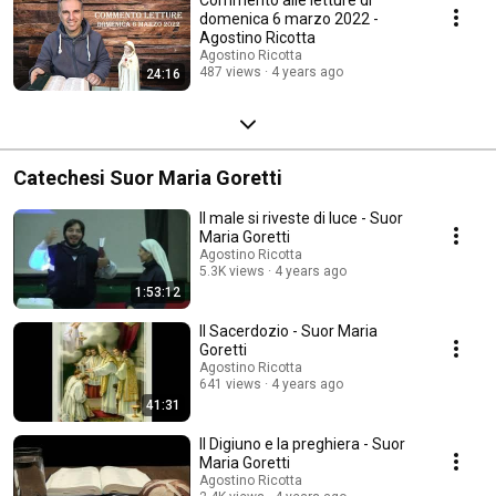
domenica 6 marzo 2022 -
Agostino Ricotta
Agostino Ricotta
487 views
4 years ago
24:16
Catechesi Suor Maria Goretti
Il male si riveste di luce - Suor
Maria Goretti
Agostino Ricotta
5.3K views
4 years ago
1:53:12
Il Sacerdozio - Suor Maria
Goretti
Agostino Ricotta
641 views
4 years ago
41:31
Il Digiuno e la preghiera - Suor
Maria Goretti
Agostino Ricotta