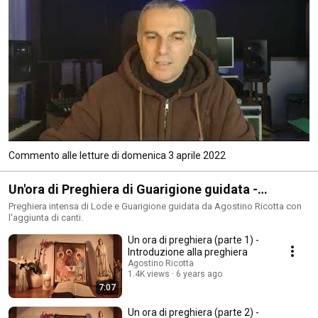
Commento alle letture di domenica 3 aprile 2022
Un'ora di Preghiera di Guarigione guidata -
Agostino Ricotta
Preghiera intensa di Lode e Guarigione guidata da Agostino Ricotta con
l'aggiunta di canti.
Un ora di preghiera (parte 1) -
Introduzione alla preghiera
Agostino Ricotta
1.4K views
6 years ago
7:07
Un ora di preghiera (parte 2) -