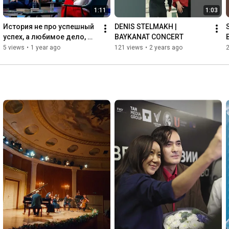
1:11
1:03
История не про успешный 
DENIS STELMAKH | 
успех, а любимое дело, 
BAYKANAT CONCERT
которым занимаешься 
5 views
•
1 year ago
121 views
•
2 years ago
вопреки всему✨