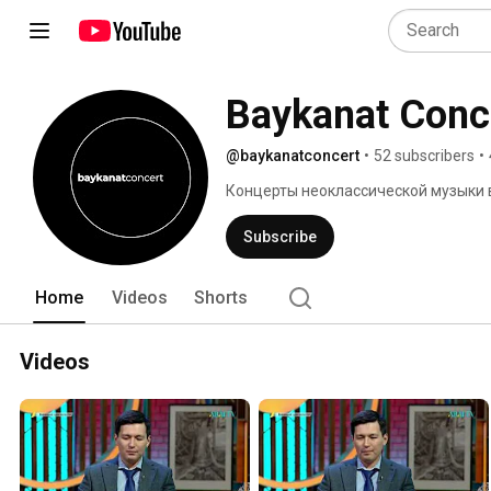
Baykanat Conc
@baykanatconcert
•
52 subscribers
•
Концерты неоклассической музыки в
Subscribe
Home
Videos
Shorts
Videos