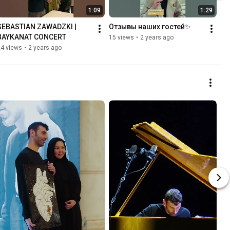
1:09
1:29
SEBASTIAN ZAWADZKI | 
Отзывы наших гостей✨
BAYKANAT CONCERT
15 views
•
2 years ago
24 views
•
2 years ago