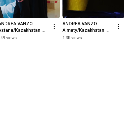
ANDREA VANZO 
ANDREA VANZO 
Astana/Kazakhstan 
Almaty/Kazakhstan 
2025 
2025 
349 views
1.3K views
#музыкадлядуши 
#музыкадлядуши 
#piano
#piano