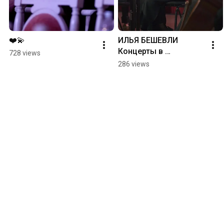
❤️💫
ИЛЬЯ БЕШЕВЛИ 
Концерты в 
728 views
Казахстане✨#piano 
286 views
#newmusic 
#pianomusic