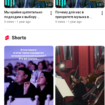
1:22
1:57
Мы крайне щепетильно 
Почему для нас в 
подходим к выбору 
приоритете музыка в 
композиторов. И вот 
исполнении самих 
5 views
•
1 year ago
5 views
•
1 year ago
почему✨
авторов-композиторов.
Shorts