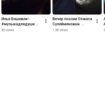
Илья Бешевли✨ 
Вечер поэзии Олжаса 
#музыкадлядуши 
Сулейменова💫 
#piano
Читает – Санжар 
82 views
1.2K views
Мади Музыка – Алим 
Заиров #поэзия 
#алматы