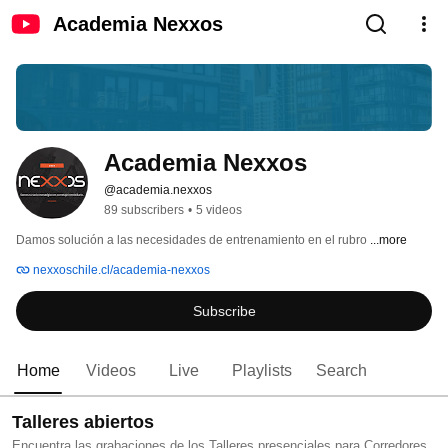
Academia Nexxos
Academia Nexxos
@academia.nexxos
89 subscribers
•
5 videos
Damos solución a las necesidades de entrenamiento en el rubro 
...more
nexxoschile.cl/academia-nexxos
Subscribe
Home
Videos
Live
Playlists
Search
Talleres abiertos
Encuentra las grabaciones de los Talleres presenciales para Corredores