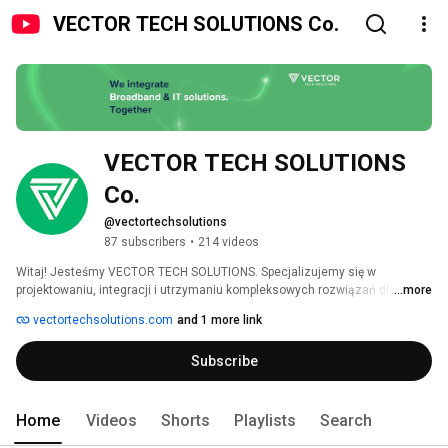
VECTOR TECH SOLUTIONS Co.
VECTOR TECH SOLUTIONS 
Co.
@vectortechsolutions
87 subscribers
•
214 videos
Witaj! Jesteśmy VECTOR TECH SOLUTIONS. Specjalizujemy się w 
projektowaniu, integracji i utrzymaniu kompleksowych rozwiązań dla 
...more
operatorów telekomunikacyjnych, kablowych i branży mediów w Polsce. 
vectortechsolutions.com
and 1 more link
Naszą podstawową kompetencją są technologie infrastruktury dostępowej, 
transmisji danych, cybersecurity, technologie IT i sieci IP. Oferujemy także 
Subscribe
usługi związane z consultingiem biznesowym i technologicznym w 
zakresie rozwoju i optymalizacji sieci telekomunikacyjnych. 
Home
Videos
Shorts
Playlists
Search