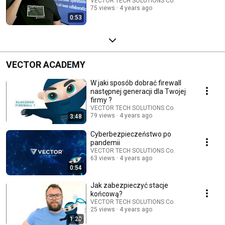
VECTOR TECH SOLUTIONS Co.
75 views
4 years ago
0:53
VECTOR ACADEMY
W jaki sposób dobrać firewall
następnej generacji dla Twojej
firmy ?
VECTOR TECH SOLUTIONS Co.
79 views
4 years ago
3:48
Cyberbezpieczeństwo po
pandemii
VECTOR TECH SOLUTIONS Co.
63 views
4 years ago
0:54
Jak zabezpieczyć stacje
końcową?
VECTOR TECH SOLUTIONS Co.
25 views
4 years ago
1:20