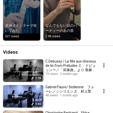
原神メインテーマ吹
なんでもない日のパ
いてみた
ーティーのあの笛
921 views
1.9K views
Videos
C.Debussy / La fille aux cheveux
de lin from Préludes Ｃ・ドビュ
ッシー／「前奏曲」より 亜麻色
の髪の乙女
79 views
2 weeks ago
2:28
Gabriel Faure/ Sicilienne フォ
ーレ／シシリエンヌ 村上聖
48 views
1 month ago
3:40
Christophe Bertrand Ektra