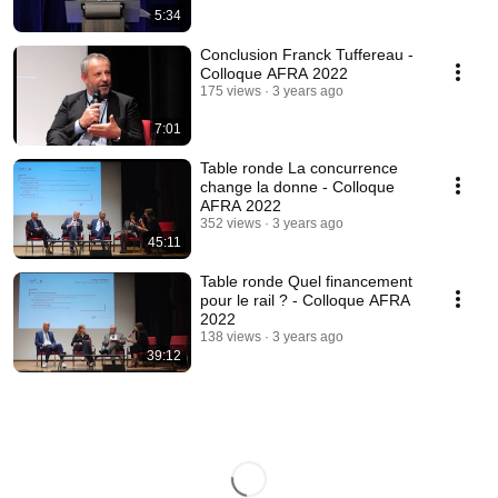
5:34
Conclusion Franck Tuffereau -
Colloque AFRA 2022
175 views
3 years ago
7:01
Table ronde La concurrence
change la donne - Colloque
AFRA 2022
352 views
3 years ago
45:11
Table ronde Quel financement
pour le rail ? - Colloque AFRA
2022
138 views
3 years ago
39:12