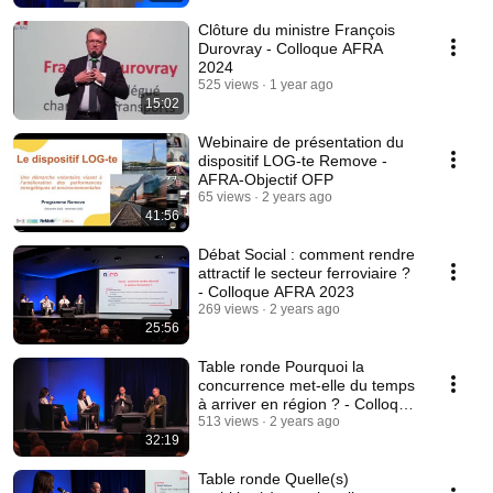
Clôture du ministre François
Durovray - Colloque AFRA
2024
525 views
1 year ago
15:02
Webinaire de présentation du
dispositif LOG-te Remove -
AFRA-Objectif OFP
65 views
2 years ago
41:56
Débat Social : comment rendre
attractif le secteur ferroviaire ?
- Colloque AFRA 2023
269 views
2 years ago
25:56
Table ronde Pourquoi la
concurrence met-elle du temps
à arriver en région ? - Colloque
AFRA 2023
513 views
2 years ago
32:19
Table ronde Quelle(s)