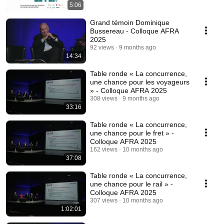
5:06
Grand témoin Dominique
Bussereau - Colloque AFRA
2025
92 views
9 months ago
14:34
Table ronde « La concurrence,
une chance pour les voyageurs
» - Colloque AFRA 2025
308 views
9 months ago
33:16
Table ronde « La concurrence,
une chance pour le fret » -
Colloque AFRA 2025
162 views
10 months ago
37:08
Table ronde « La concurrence,
une chance pour le rail » -
Colloque AFRA 2025
307 views
10 months ago
1:02:01