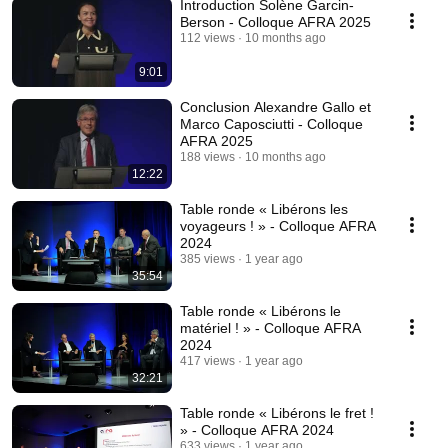
Introduction Solène Garcin-
Berson - Colloque AFRA 2025
112 views
10 months ago
9:01
Conclusion Alexandre Gallo et
Marco Caposciutti - Colloque
AFRA 2025
188 views
10 months ago
12:22
Table ronde « Libérons les
voyageurs ! » - Colloque AFRA
2024
385 views
1 year ago
35:54
Table ronde « Libérons le
matériel ! » - Colloque AFRA
2024
417 views
1 year ago
32:21
Table ronde « Libérons le fret !
» - Colloque AFRA 2024
633 views
1 year ago