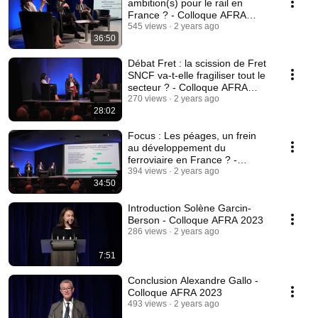
ambition(s) pour le rail en
France ? - Colloque AFRA
2023
545 views
2 years ago
36:50
Débat Fret : la scission de Fret
SNCF va-t-elle fragiliser tout le
secteur ? - Colloque AFRA
2023
270 views
2 years ago
28:02
Focus : Les péages, un frein
au développement du
ferroviaire en France ? -
Colloque AFRA 2023
394 views
2 years ago
34:50
Introduction Solène Garcin-
Berson - Colloque AFRA 2023
286 views
2 years ago
7:51
Conclusion Alexandre Gallo -
Colloque AFRA 2023
493 views
2 years ago