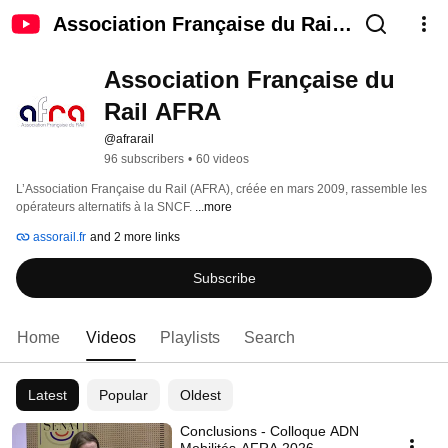
Association Française du Rail
AFRA
Association Française du 
Rail AFRA
@afrarail
96 subscribers
•
60 videos
L’Association Française du Rail (AFRA), créée en mars 2009, rassemble les 
opérateurs alternatifs à la SNCF. 
...more
assorail.fr
and 2 more links
Subscribe
Home
Videos
Playlists
Search
Latest
Popular
Oldest
Conclusions - Colloque ADN