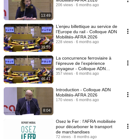
Mobilités-AFRA 2026
206 views
6 months ago
13:49
L’enjeu billettique au service de
l’Europe du rail - Colloque ADN
Mobilités-AFRA 2026
228 views
6 months ago
39:55
La concurrence ferroviaire à
l’épreuve de l’expérience
voyageur - Colloque ADN
Mobilités-AFRA 2026
357 views
6 months ago
46:41
Introduction - Colloque ADN
Mobilités-AFRA 2026
170 views
6 months ago
8:04
Osez le Fer : l'AFRA mobilisée
pour décarboner le transport
de marchandises
72 views
8 months ago