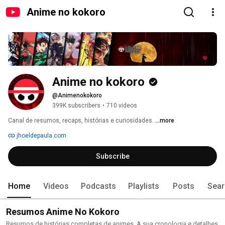
Anime no kokoro
Anime no kokoro
@Animenokokoro
399K subscribers
•
710 videos
Canal de resumos, recaps, histórias e curiosidades. 
...more
jhoeldepaula.com
Subscribe
Home
Videos
Podcasts
Playlists
Posts
Sear
Resumos Anime No Kokoro
Resumos de histórias completas de animes. A sua cronologia e detalhes