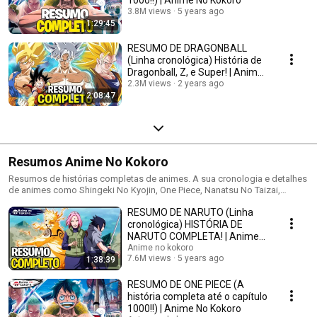
1000!!) | Anime No Kokoro
3.8M views
5 years ago
1:29:45
RESUMO DE DRAGONBALL
(Linha cronológica) História de
Dragonball, Z, e Super! | Anime
No Kokoro
2.3M views
2 years ago
2:08:47
Resumos Anime No Kokoro
Resumos de histórias completas de animes. A sua cronologia e detalhes
de animes como Shingeki No Kyojin, One Piece, Nanatsu No Taizai,
Dragonball Z, entre outros. Estes vídeos contém rápidos detalhes sobre
RESUMO DE NARUTO (Linha
as obras, podendo reviver cada sentimento e relembrar os fatos, sagas,
arcos e histórias emocionantes de cada anime. Relembre os fatos dos
cronológica) HISTÓRIA DE
seus animes favoritos aqui nos resumos Anime No Kokoro. Anime é um
NARUTO COMPLETA! | Anime
termo que define os desenhos animados de origem japonesa e também
No Kokoro
Anime no kokoro
os elementos relacionados a estes desenhos. No Japão, anime se refere
7.6M views
5 years ago
1:38:39
à animação em geral. Principais características: O anime é
tradicionalmente desenhado a mão. Porém, com o desenvolvimento dos
RESUMO DE ONE PIECE (A
recursos tecnológicos de animação, principalmente a partir da década
história completa até o capítulo
de 1990, muitos animes passaram a ser produzidos em computadores.
1000!!) | Anime No Kokoro
Os temas abordados nos animes são bem variados (dramas, ficção,