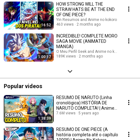
HOW STRONG WILL THE
acaso, virou sucesso no mundo inteiro e até hoje é muito cultuado. Neste
ano estrearam 14 séries, sem contar os desenhos que já estavam em
STRAW HATS BE AT THE END
produção anteriormente. Dentre os clássicos daquele ano, A Princesa e o
OF ONE PIECE?
Cavaleiro (Ribbon no Kishi) e Fantomas (Ogon Batto) marcaram época
Yin Resumos and Anime no kokoro
também por suas trilhas sonoras de nível cinematográfico.
463 views
2 months ago
16:52
INCREDIBLE! COMPLETE MORO
SAGA MOVIE (ANIMATED
MANGA)
O Meu Perfil Geek and Anime no kokoro
189K views
2 months ago
1:00:17
Popular videos
RESUMO DE NARUTO (Linha
cronológica) HISTÓRIA DE
NARUTO COMPLETA! | Anime
No Kokoro
7.6M views
5 years ago
1:38:39
RESUMO DE ONE PIECE (A
história completa até o capítulo