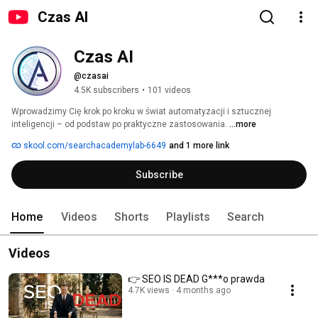
Czas AI
Czas AI
@czasai
4.5K subscribers
•
101 videos
Wprowadzimy Cię krok po kroku w świat automatyzacji i sztucznej 
inteligencji – od podstaw po praktyczne zastosowania. 
...more
skool.com/searchacademylab-6649
and 1 more link
Subscribe
Home
Videos
Shorts
Playlists
Search
Videos
👉 SEO IS DEAD G***o prawda
4.7K views
4 months ago