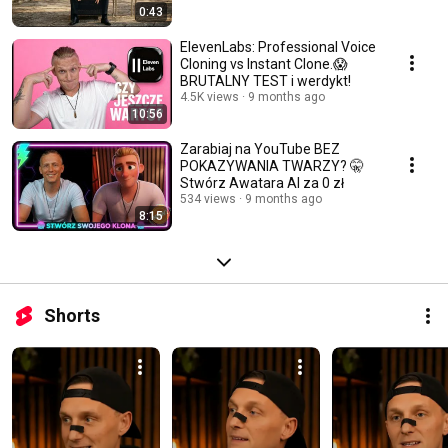
0:43
ElevenLabs: Professional Voice
Cloning vs Instant Clone.😱
BRUTALNY TEST i werdykt!
4.5K views
9 months ago
10:56
Zarabiaj na YouTube BEZ
POKAZYWANIA TWARZY? 🤫
Stwórz Awatara AI za 0 zł
534 views
9 months ago
8:15
Shorts