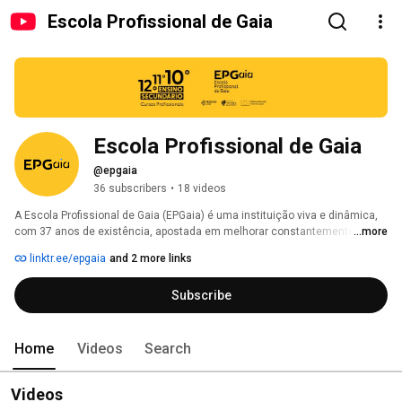
Escola Profissional de Gaia
Escola Profissional de Gaia
@epgaia
36 subscribers
•
18 videos
A Escola Profissional de Gaia (EPGaia) é uma instituição viva e dinâmica, 
com 37 anos de existência, apostada em melhorar constantemente a 
...more
qualidade da formação que desenvolve e em fortalecer a relação com o 
linktr.ee/epgaia
and 2 more links
meio envolvente. Possui um corpo docente estável, de modo a atender ao 
perfil profissional dos alunos que frequentam os cursos. 
Subscribe
Home
Videos
Search
Videos