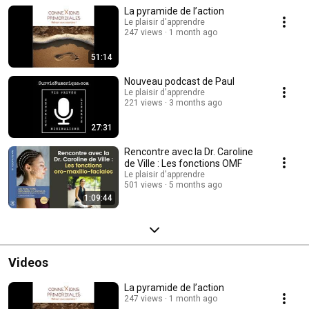
thématiques qui nous sont chères en tant que : → Responsables du
La pyramide de l’action
Centre de Formation le Plaisir d'Apprendre et formateurs
(https://www.apprendre.org) → Cocréateurs de l'IMP (Intégration Motrice
Le plaisir d'apprendre
247 views
1 month ago
Primordiale) [https://www.reflexes.org ] → Propriétaires de la maison
d'édition (et boutique) Ressources Primordiales
(https://www.ressources-primordiales.fr).
51:14
Nouveau podcast de Paul
Le plaisir d'apprendre
221 views
3 months ago
27:31
Rencontre avec la Dr. Caroline
de Ville : Les fonctions OMF
Le plaisir d'apprendre
501 views
5 months ago
1:09:44
Videos
La pyramide de l’action
247 views
1 month ago