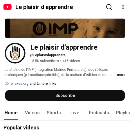
Le plaisir d'apprendre
Le plaisir d'apprendre
@Leplaisirdapprendre
18.5K subscribers
•
415 videos
La chaîne de l'IMP (Intégration Motrice Primordiale), des réflexes 
archaïques (primordiaux/primitifs), de la maison d'édition et boutique en 
...more
ligne Ressources Primordiales (https://www.ressources-primordiales.fr/). 
reflexes.org
and 2 more links
Subscribe
Home
Videos
Shorts
Live
Podcasts
Playli
Popular videos