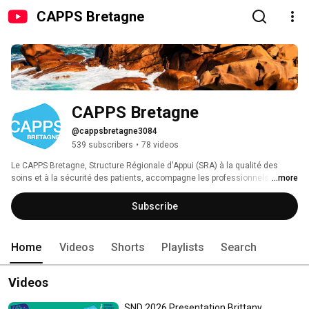
CAPPS Bretagne
CAPPS Bretagne
@cappsbretagne3084
539 subscribers
•
78 videos
Le CAPPS Bretagne, Structure Régionale d'Appui (SRA) à la qualité des 
soins et à la sécurité des patients, accompagne les professionnels de 
...more
santé et du médico-social bretons dans leurs démarches d'amélioration 
des pratiques et organisations au bénéfice des patients et personnes 
Subscribe
accompagnées. 
Home
Videos
Shorts
Playlists
Search
Videos
SND 2026 Presentation Brittany