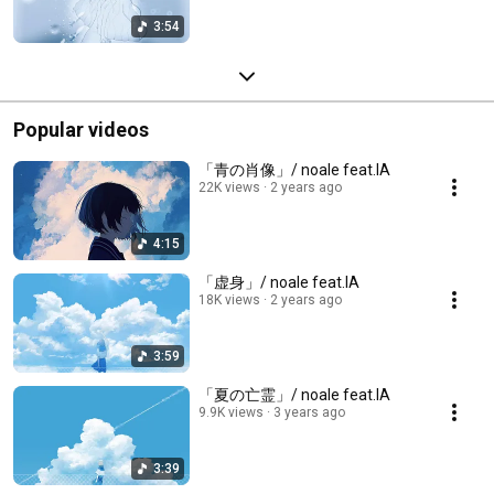
3:54
Popular videos
「青の肖像」/ noale feat.IA
22K views
2 years ago
4:15
「虚身」/ noale feat.IA
18K views
2 years ago
3:59
「夏の亡霊」/ noale feat.IA
9.9K views
3 years ago
3:39