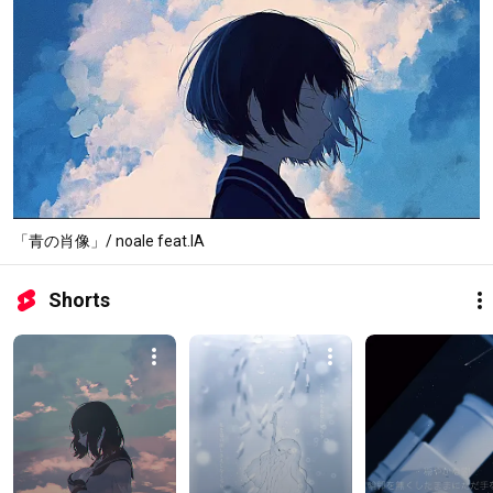
「青の肖像」/ noale feat.IA
Shorts