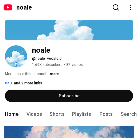
noale
noale
@noale_vocaloid
1.69K subscribers
•
87 videos
More about this channel
...more
X
and 2 more links
Subscribe
Home
Videos
Shorts
Playlists
Posts
Search