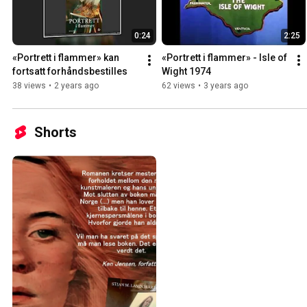
0:24
2:25
«Portrett i flammer» kan 
«Portrett i flammer» - Isle of 
fortsatt forhåndsbestilles
Wight 1974
38 views
•
2 years ago
62 views
•
3 years ago
Shorts