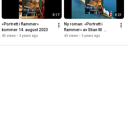
0:17
0:21
«Portrett i flammer» 
Ny roman: «Portrett i 
kommer 14. august 2023
flammer» av Stian M. 
Landgaard
45 views
•
3 years ago
43 views
•
3 years ago