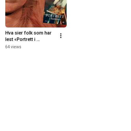
Hva sier folk som har 
lest «Portrett i 
flammer»? #boktips  
64 views
#roman #litteratur 
#isleofwight #maleri