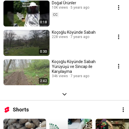
Doğal Ürünler
10K views
5 years ago
CC
0:18
Koçoğlu Köyünde Sabah
228 views
7 years ago
0:30
Koçoğlu Köyünde Sabah
Yürüyüşü ve Sincap ile
Karşılaşma
346 views
7 years ago
2:42
Shorts