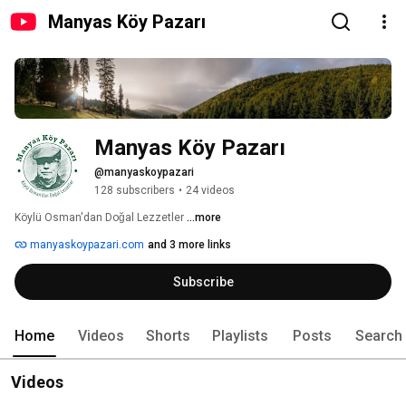
Manyas Köy Pazarı
Manyas Köy Pazarı
@manyaskoypazari
128 subscribers
•
24 videos
Köylü Osman'dan Doğal Lezzetler 
...more
manyaskoypazari.com
and 3 more links
Subscribe
Home
Videos
Shorts
Playlists
Posts
Search
Videos