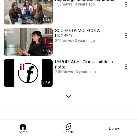
158 views
3 years ago
4:46
SCOPERTA MOLECOLA
PROBE10
240 views
3 years ago
6:00
REPORTAGE - Gli invisibili della
notte
2.8K views
3 years ago
8:49
Library
Home
Shorts