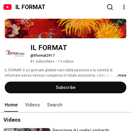
IL FORMAT
IL FORMAT
@ilformat2917
81 subscribers
•
13 videos
IL FORMAT è un giornale globale nato dalla passione e la volontà di 
informare senza nessun compenso in totale autonomia. Liberi di pensare, 
...more
liberi di scrivere... 
Subscribe
Home
Videos
Search
Videos
Reportage di Lorella Lombardo