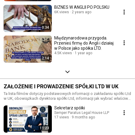
BIZNES W ANGLII PO POLSKU
6K views
2 years ago
0:34
Międzynarodowa przygoda.
Przenieś firmę do Angli i działaj
w Polsce jako spółka LTD.
4.5K views
1 year ago
2:14
ZAŁOŻENIE I PROWADZENIE SPÓŁKI LTD W UK
Ta lista filmów dotyczy podstawowych informacji o zakładaniu spółki Ltd
w UK, obowiązkach dyrektora spółki Ltd, informacji jak wybrać właściwe
kody działalności gospodarczej dla spółki Ltd, jak czytać dane z rejestru
Sekretarz spółki
spółek, jakie banki w Polsce oferują możliwość założenia konta dla
podmiotu zagranicznego, jakie są platformy bankowe z których spółka
Semper Paratus Legal House LLP
17 views
9 months ago
Ltd może korzystać i wiele innych.
11:23