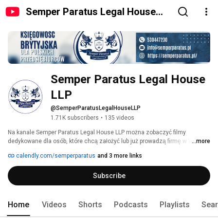
Semper Paratus Legal House
LLP
Semper Paratus Legal House 
LLP
@SemperParatusLegalHouseLLP
1.71K subscribers
•
135 videos
Na kanale Semper Paratus Legal House LLP można zobaczyć filmy 
dedykowane dla osób, które chcą założyć lub już prowadzą firmę w Wielkiej 
...more
Brytanii lub Irlandii. Poruszamy tematykę związaną z podatkami, 
calendly.com/semperparatus
and 3 more links
licencjami, rodzajami działalności oraz sprawami dotyczącymi pracy w UK 
czy legalności pobytu. Śledzimy na bieżąco i informujemy o zmianach w 
Subscribe
ustawodawstwie brytyjskim. 
Home
Videos
Shorts
Podcasts
Playlists
Sea