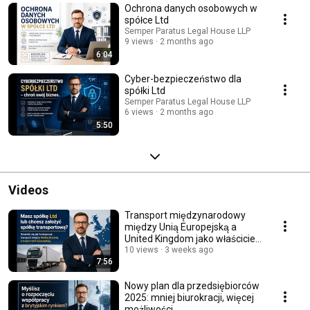
Ochrona danych osobowych w
spółce Ltd
Semper Paratus Legal House LLP
9 views
2 months ago
6:04
Cyber-bezpieczeństwo dla
spółki Ltd
Semper Paratus Legal House LLP
6 views
2 months ago
5:50
Videos
Transport międzynarodowy
między Unią Europejską a
United Kingdom jako właściciel
spółki Ltd
10 views
3 weeks ago
7:56
Nowy plan dla przedsiębiorców
2025: mniej biurokracji, więcej
możliwości