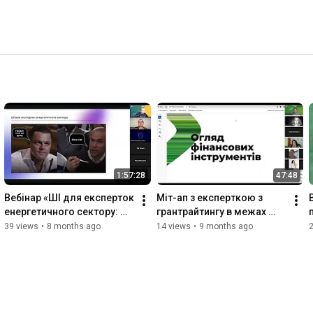
1:57:28
47:48
Вебінар «ШІ для експерток 
Міт-ап з експерткою з 
енергетичного сектору: 
грантрайтингу в межах 
від розуміння до 
програми "Сила жінок в 
39 views
•
8 months ago
14 views
•
9 months ago
практичного 
енергетиці"
використання»