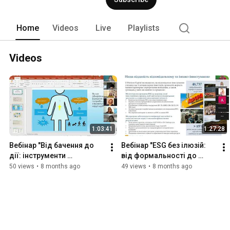
Home
Videos
Live
Playlists
Videos
1:03:41
1:27:28
Вебінар "Від бачення до 
Вебінар "ESG без ілюзій: 
дії: інструменти 
від формальності до 
персональної стратегії 
реальної цінності для 
50 views
•
8 months ago
49 views
•
8 months ago
для експерток 
бізнесу"
енергетичного сектору"