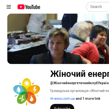
Жіночий енерг
@ЖіночийенергетичнийклубУкраїн
Громадська організація «Жіночий ен
незалежна професійна асоціація жіно
wecu.com.ua
and 1 more link
Subscribe