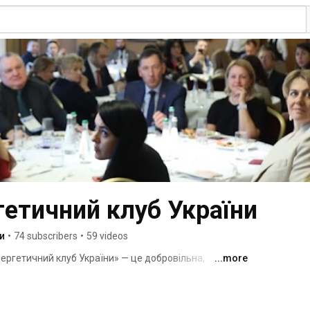
етичний клуб України
и
•
74 subscribers
•
59 videos
ергетичний клуб України» — це добровільна, 
...more
к, які працюють у сфері енергетики в Україні. 