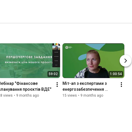
59:02
1:00:54
Вебінар "Фінансове 
Міт-ап з експертами з 
планування проєктів ВДЕ"
енергозабезпечення 
бізнесу
28 views
•
9 months ago
15 views
•
9 months ago