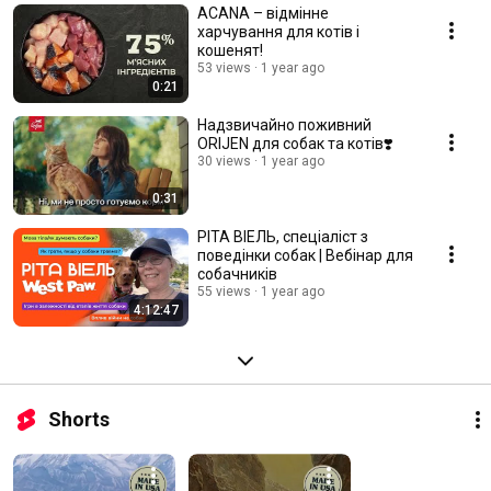
ACANA – відмінне
харчування для котів і
кошенят!
53 views
1 year ago
0:21
Надзвичайно поживний
ORIJEN для собак та котів❣️
30 views
1 year ago
0:31
РІТА ВІЕЛЬ, спеціаліст з
поведінки собак | Вебінар для
собачників
55 views
1 year ago
4:12:47
Shorts