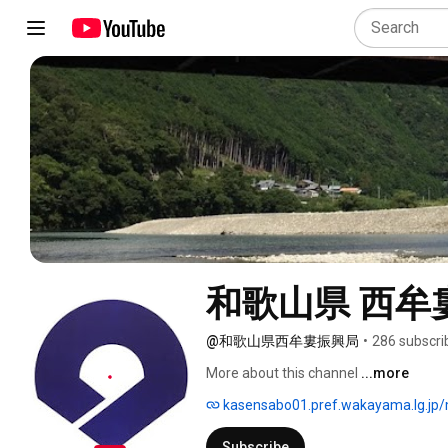
和歌山県 西牟
@和歌山県西牟婁振興局
•
286 subscri
More about this channel
...more
kasensabo01.pref.wakayama.lg.jp
Subscribe