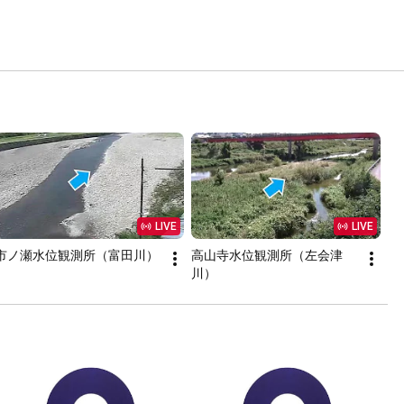
LIVE
LIVE
市ノ瀬水位観測所（富田川）
高山寺水位観測所（左会津
川）