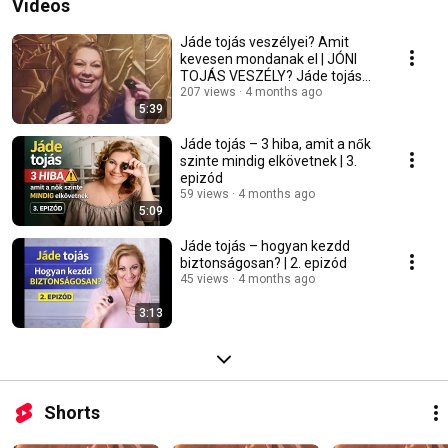
Videos
Jáde tojás veszélyei? Amit
kevesen mondanak el | JÓNI
TOJÁS VESZÉLY? Jáde tojás
tévhitek | 6. epizód
207 views
4 months ago
5:39
Jáde tojás – 3 hiba, amit a nők
szinte mindig elkövetnek | 3.
epizód
59 views
4 months ago
5:09
Jáde tojás – hogyan kezdd
biztonságosan? | 2. epizód
45 views
4 months ago
3:13
Shorts