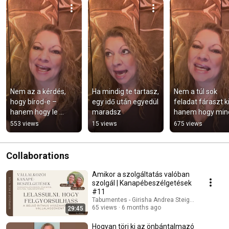
Nem az a kérdés, 
Ha mindig te tartasz, 
Nem a túl sok 
hogy bírod-e – 
egy idő után egyedül 
feladat fáraszt ki
hanem hogy le 
maradsz
hanem hogy mind
mered-e tenni
te tartasz minde
553 views
15 views
675 views
Collaborations
Amikor a szolgáltatás valóban
szolgál | Kanapébeszélgetések
#11
Tabumentes - Girisha Andrea Steigler and Agnes
65 views
6 months ago
29:45
Hogyan törj ki az önbántalmazó