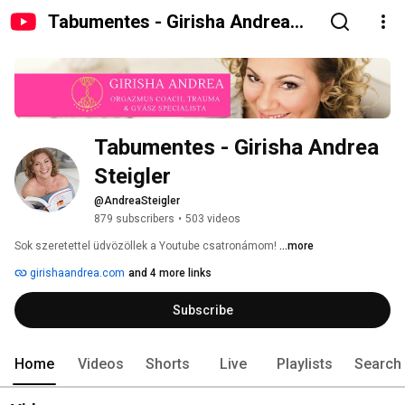
Tabumentes - Girisha Andrea
Steigler
Tabumentes - Girisha Andrea 
Steigler
@AndreaSteigler
879 subscribers
•
503 videos
Sok szeretettel üdvözöllek a Youtube csatronámom! 
...more
girishaandrea.com
and 4 more links
Subscribe
Home
Videos
Shorts
Live
Playlists
Search