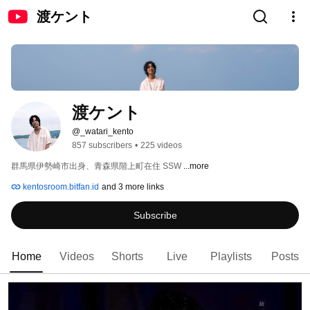
渡ケント
渡ケント
@_watari_kento
857 subscribers
•
225 videos
群馬県伊勢崎市出身、青森県階上町在住 SSW 
...more
kentosroom.bitfan.id
and 3 more links
Subscribe
Home
Videos
Shorts
Live
Playlists
Posts