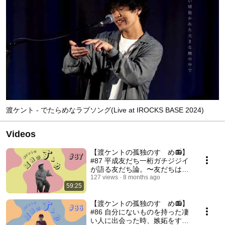
渡ケント - でたらめなラブソング(Live at IROCKS BASE 2024)
Videos
【渡ケントの孤独のすゝめ📻】
#87 平成友だち一桁ガチジジイ
が語る友だち論。〜友だちは続
けるのではなく、結果的に続く
127 views
8 months ago
59:25
もの〜
【渡ケントの孤独のすゝめ📻】
#86 自分にないものを持った凄
い人に出会った時、嫉妬をする