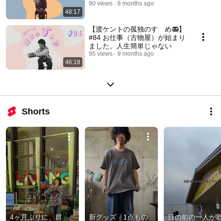
か心から褒められるか
90 views
8 months ago
48:17
【渡ケントの孤独のすゝめ📻】
#84 お仕事（古物屋）が始まり
ました。人生簡単じゃない
95 views
9 months ago
46:18
Shorts
4ヶ月ぶりに、群
新グッズ　1点もの
目の前の一人が