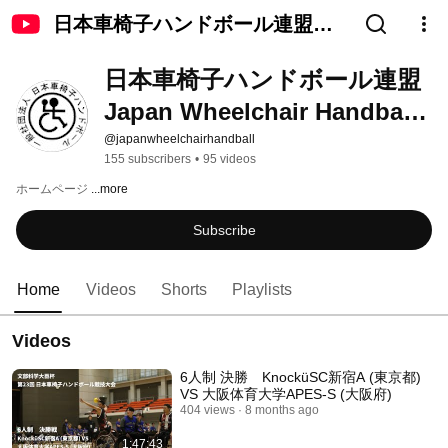
日本車椅子ハンドボール連盟
Japan Wheelchair Handball
日本車椅子ハンドボール連盟 
Federation
Japan Wheelchair Handball 
Federation
@japanwheelchairhandball
155 subscribers
•
95 videos
ホームページ 
...more
Subscribe
Home
Videos
Shorts
Playlists
Videos
6人制 決勝 KnocküSC新宿A (東京都)
VS 大阪体育大学APES-S (大阪府)
404 views
8 months ago
1:47:43