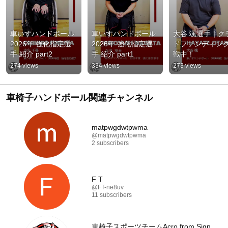
車いすハンドボール 
車いすハンドボール 
大谷 颯選手｜ク
2026年 強化指定選
2026年 強化指定選
ドファンディン
手 紹介 part2
手 紹介 part1
戦中！
274 views
334 views
273 views
車椅子ハンドボール関連チャンネル
matpwgdwtpwma
@matpwgdwtpwma
2 subscribers
F T
@FT-ne8uv
11 subscribers
車椅子スポーツチームAcro from Sign