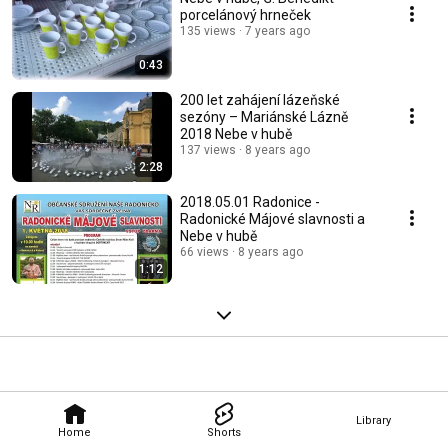
porcelánový hrneček
135 views
7 years ago
0:43
200 let zahájení lázeňské
sezóny – Mariánské Lázně
2018 Nebe v hubě
137 views
8 years ago
2:28
2018.05.01 Radonice -
Radonické Májové slavnosti a
Nebe v hubě
66 views
8 years ago
1:12
Library
Home
Shorts