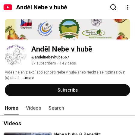
Anděl Nebe v hubě
Anděl Nebe v hubě
@andelnebevhube567
37 subscribers
•
14 videos
Videa nejen z akcí společnosti Nebe v hubě aneb Nechte se rozmazlovat 
(s) chutí... 
...more
Subscribe
Home
Videos
Search
Videos
Nebe v hubě, G. Benedikt