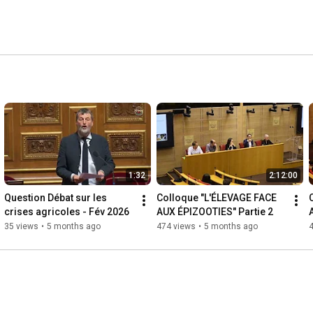
1:32
2:12:00
Question Débat sur les 
Colloque "L'ÉLEVAGE FACE 
crises agricoles - Fév 2026
AUX ÉPIZOOTIES" Partie 2
35 views
•
5 months ago
474 views
•
5 months ago