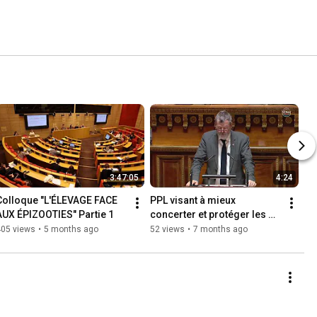
3:47:05
4:24
Colloque "L'ÉLEVAGE FACE 
PPL visant à mieux 
AUX ÉPIZOOTIES" Partie 1
concerter et protéger les 
riverains de parcelles 
405 views
•
5 months ago
52 views
•
7 months ago
agricoles exposés aux 
pesticides