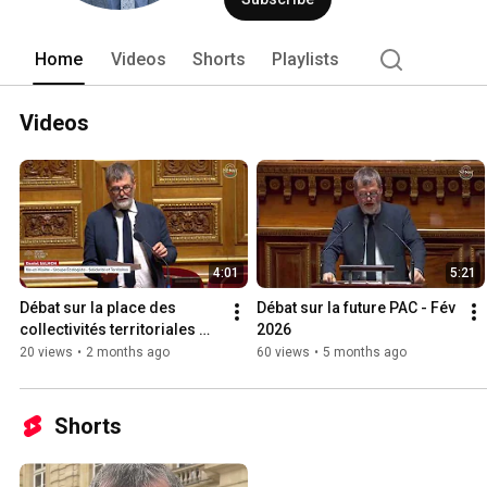
Home
Videos
Shorts
Playlists
Videos
4:01
5:21
Débat sur la place des 
Débat sur la future PAC - Fév 
collectivités territoriales 
2026
dans la politique éducative - 
20 views
•
2 months ago
60 views
•
5 months ago
Mai 2026
Shorts