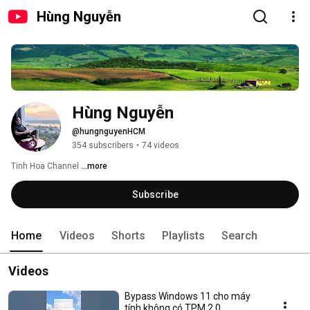
Hùng Nguyễn
Hùng Nguyễn
@hungnguyenHCM
354 subscribers
•
74 videos
Tinh Hoa Channel 
...more
Subscribe
Home
Videos
Shorts
Playlists
Search
Videos
Bypass Windows 11 cho máy
tính không có TPM 2.0