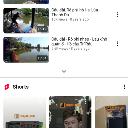
6:03
Câu đài, Rô phi, hồ Hai Lúa -
Thanh Đa
10K views
8 years ago
15:19
Câu đài - Rô phi nhép - Lau kính
quấn ổ - Hồ câu Trí Râu
5.6K views
8 years ago
17:04
Shorts