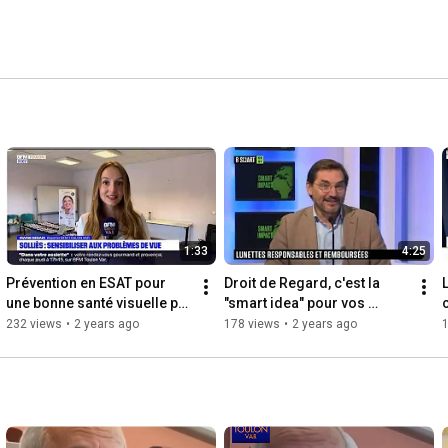
1:33
4:25
Prévention en ESAT pour 
Droit de Regard, c'est la 
une bonne santé visuelle par 
"smart idea" pour vos 
Droit de Regard : le 
nouvelles lunettes !
232 views
•
2 years ago
178 views
•
2 years ago
1
reportage de BFM TV