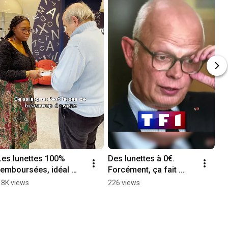
Les lunettes 100% 
Des lunettes à 0€. 
remboursées, idéal 
Forcément, ça fait 
pour les personnes 
parler !
18K views
226 views
avec une mutuelle qui 
ne rembourse pas bien.