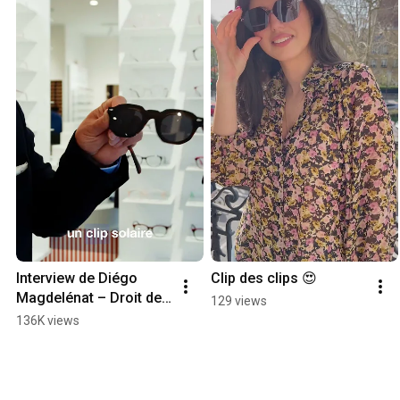
Interview de Diégo 
Clip des clips 😍
Magdelénat – Droit de 
129 views
Regard ouvre à Lille !
136K views