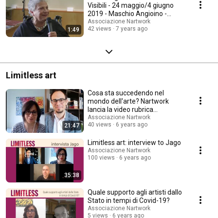
Visibili - 24 maggio/4 giugno
2019 - Maschio Angioino -
Napoli
Associazione Nartwork
42 views
7 years ago
1:49
Limitless art
Cosa sta succedendo nel
mondo dell'arte? Nartwork
lancia la video rubrica
Limitlessart
Associazione Nartwork
40 views
6 years ago
21:47
Limitless art: interview to Jago
Associazione Nartwork
100 views
6 years ago
35:38
Quale supporto agli artisti dallo
Stato in tempi di Covid-19?
Associazione Nartwork
5 views
6 years ago