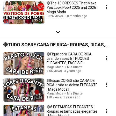
🔴The 10 DRESSES That Make
You Look Poor! 2025 and 2026 |
Maga Moda
352K views
10 months ago
35:04
🔴TUDO SOBRE CARA DE RICA- ROUPAS, DICAS,
CORES, ESTAMPAS E MAIS
🔴Fique com CARA DE RICA
usando esses 6 TRUQUES
ELEGANTES, FÁCEIS E
Maga Moda ⭐ Mia Duarte
BARATOS | Maga Moda |
7.5K views
3 years ago
10:17
🔴Essas CORES são CARA DE
RICA e vão te deixar ELEGANTE
| Maga Moda |
Maga Moda ⭐ Mia Duarte
12K views
3 years ago
11:33
🔴6 ESTAMPAS ELEGANTES |
Roupas estampadas elegantes
| Maga Moda |