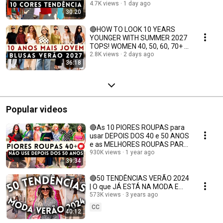
4.7K views
1 day ago
30:20
🔴HOW TO LOOK 10 YEARS
YOUNGER WITH SUMMER 2027
TOPS! WOMEN 40, 50, 60, 70+ |
Maga Moda
2.8K views
2 days ago
36:18
Popular videos
🔴As 10 PIORES ROUPAS para
usar DEPOIS DOS 40 e 50 ANOS
e as MELHORES ROUPAS PARA
USAR NO LUGAR!
930K views
1 year ago
39:34
🔴50 TENDÊNCIAS VERÃO 2024
| O que JÁ ESTÁ NA MODA E
VAI BOMBAR na PRIMAVERA
573K views
3 years ago
VERÃO 2024 | Maga Moda
CC
40:12