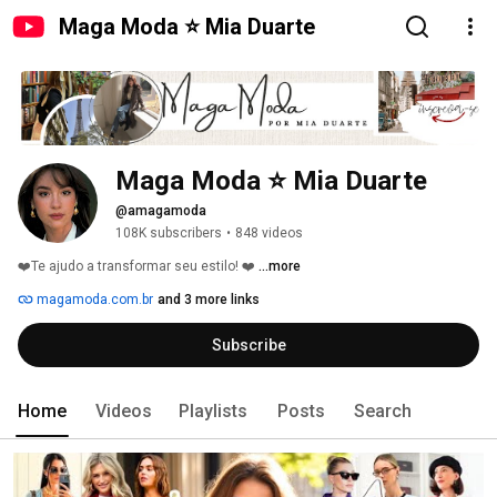
Maga Moda ⭐ Mia Duarte
Maga Moda ⭐ Mia Duarte
@amagamoda
108K subscribers
•
848 videos
❤️Te ajudo a transformar seu estilo! ❤️ 
...more
magamoda.com.br
and 3 more links
Subscribe
Home
Videos
Playlists
Posts
Search