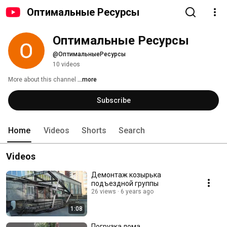
Оптимальные Ресурсы
Оптимальные Ресурсы
@ОптимальныеРесурсы
10 videos
More about this channel
...more
Subscribe
Home
Videos
Shorts
Search
Videos
Демонтаж козырька
подъездной группы
26 views
6 years ago
1:08
Погрузка лома.